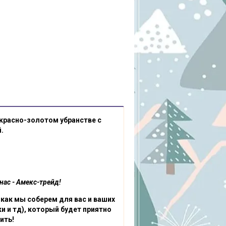
 красно-золотом убранстве с
й.
нас - Амекс-трейд!
к как мы соберем для вас и ваших
и и тд), который будет приятно
ить!