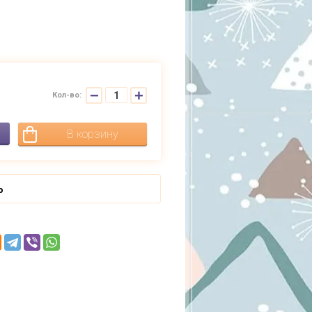
−
+
Кол-во:
В корзину
ю