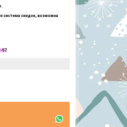
о.
ая система
скидок,
возможна
3-57