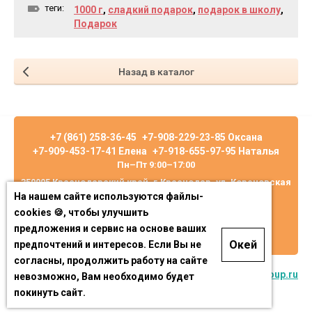
теги:
1000 г
,
сладкий подарок
,
подарок в школу
,
Подарок
Назад в каталог
+7 (861) 258-36-45
+7-908-229-23-85 Оксана
+7-909-453-17-41 Елена
+7-918-655-97-95 Наталья
Пн–Пт 9:00–17:00
350005 Краснодарский край, г.Краснодар, ул. Кореновская
На нашем сайте используются файлы-
10/2, оф. 7
cookies 🍪, чтобы улучшить
предложения и сервис на основе ваших
Окей
предпочтений и интересов. Если Вы не
согласны, продолжить работу на сайте
© 2015-2024
Megagroup.ru
невозможно, Вам необходимо будет
покинуть сайт.