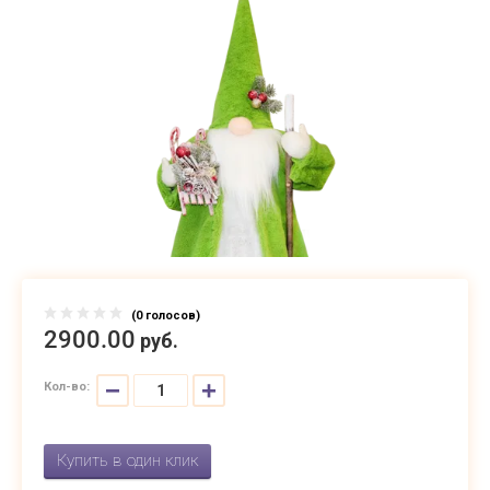
(0 голосов)
2900.
00
руб.
−
+
Кол-во:
Купить в один клик